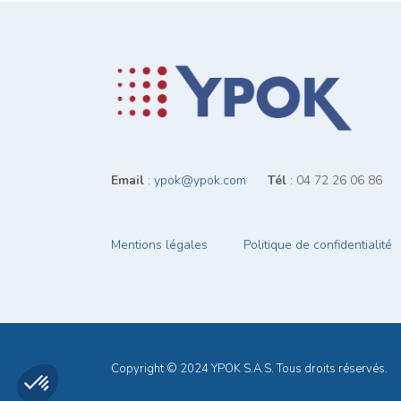
Email
:
ypok@ypok.com
‎ ‎ ‎ ‎ ‎ ‎
Tél
: 04 72 26 06 86
Mentions légales
Politique de confidentialité
Axeptio consent
Plateforme de Gestion du Consentement : Personnalisez vos Opt
Notre plateforme vous permet d'adapter et de gérer vos paramètres