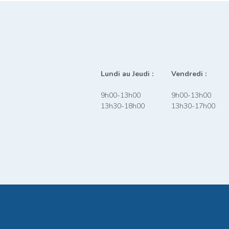
Lundi au Jeudi :
Vendredi :
9h00-13h00
9h00-13h00
13h30-18h00
13h30-17h00
ions
 de confidentialité, en garantissant la conformité avec les réglemen