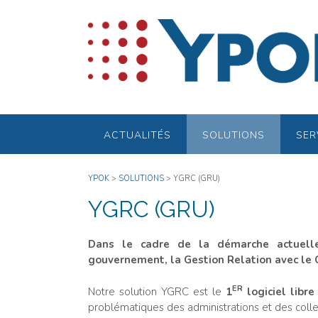
Skip
to
content
ACTUALITÉS
SOLUTIONS
SER
YPOK
>
SOLUTIONS
>
YGRC (GRU)
YGRC (GRU)
Dans le cadre de la démarche actuelle 
gouvernement, la Gestion Relation avec le 
ER
Notre solution YGRC est le
1
logiciel libr
problématiques des administrations et des collec