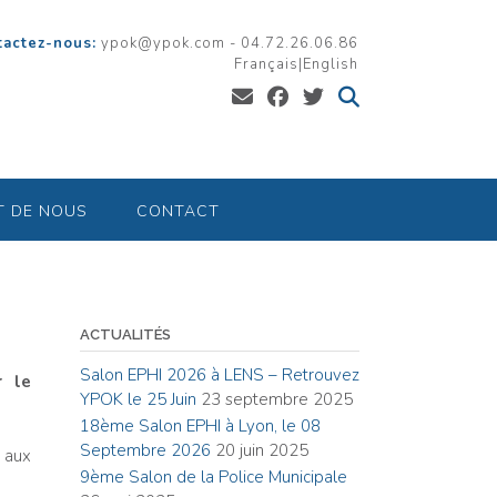
tactez-nous:
ypok@ypok.com - 04.72.26.06.86
Français
|
English
T DE NOUS
CONTACT
ACTUALITÉS
Salon EPHI 2026 à LENS – Retrouvez
r le
YPOK le 25 Juin
23 septembre 2025
18ème Salon EPHI à Lyon, le 08
Septembre 2026
20 juin 2025
é aux
9ème Salon de la Police Municipale