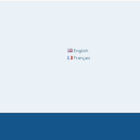
English
Français
tations. Personnalisez vos préférences pour contrôler la manière don