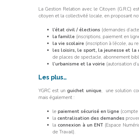
La Gestion Relation avec le Citoyen (G.R.C) est 
citoyen et la collectivité locale, en proposant
l’état civil / élections
(demandes d’actes d
la famille
(inscriptions, paiement en lign
la vie scolaire
(inscription à l’école, au r
les loisirs, le sport, la jeunesse et la
de places de spectacle, abonnement bibl
l’urbanisme et la voirie
(autorisation d’
Les plus…
YGRC est un
guichet unique
, une solution c
mais également :
le
paiement sécurisé en ligne
(compte 
la
centralisation des demandes
proven
la
connexion à un ENT
(Espace Numéri
de Travail).