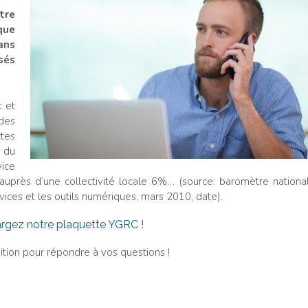
tre
que
ans
sés
t et
des
tes
 du
ice
auprès d’une collectivité locale 6%… (source: baromètre nationa
rvices et les outils numériques, mars 2010, date).
rgez notre plaquette YGRC !
tion pour répondre à vos questions !