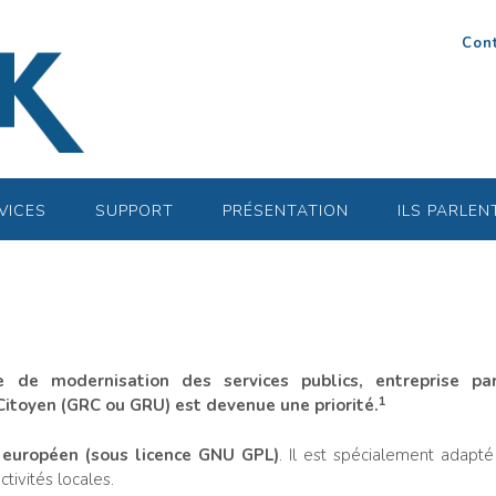
Con
VICES
SUPPORT
PRÉSENTATION
ILS PARLEN
de modernisation des services publics, entreprise pa
1
Citoyen (GRC ou GRU) est devenue une priorité.
e européen (sous licence GNU GPL)
. Il est spécialement adapt
tivités locales.