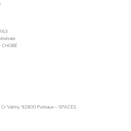
S
0763
Générale
ie CHOBÉ
7 Cr Valmy, 92800 Puteaux – SPACES.