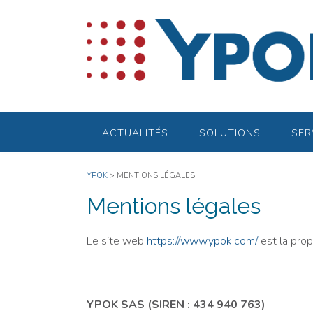
Skip
to
content
ACTUALITÉS
SOLUTIONS
SER
YPOK
>
MENTIONS LÉGALES
Mentions légales
Le site web
https://www.ypok.com/
est la prop
YPOK SAS (SIREN : 434 940 763)