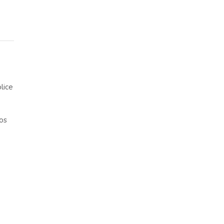
lice
nos