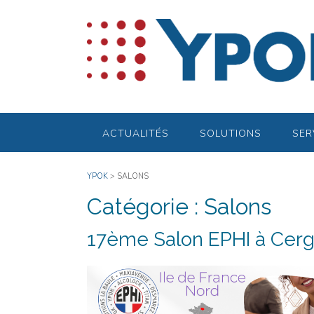
Skip
to
content
ACTUALITÉS
SOLUTIONS
SER
YPOK
>
SALONS
Catégorie :
Salons
17ème Salon EPHI à Cergy