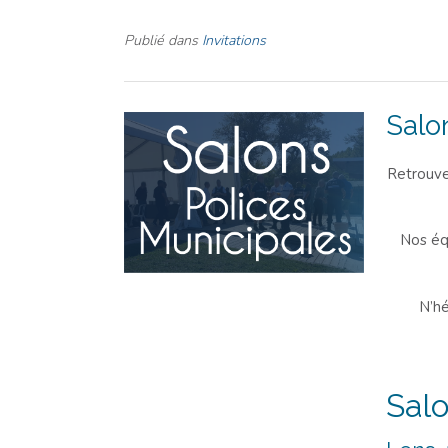
Publié dans
Invitations
Salo
Retrouve
Nos équ
N’hé
Sal